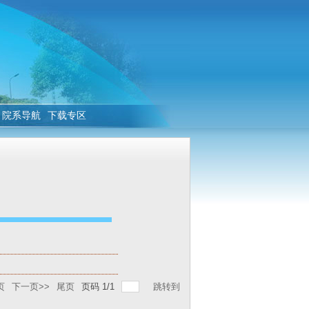
院系导航
下载专区
页
下一页>>
尾页
页码
1
/
1
跳转到